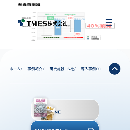
ホーム
事例紹介
研究施設 S社
導入事例01
TMES
MAGAZINE