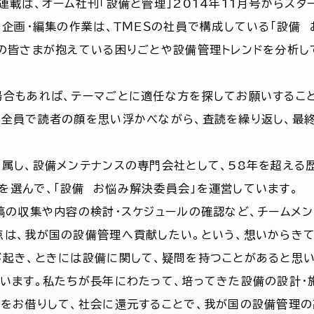
連載は、オーム社刊「設備と管理」2014年11月号からスタ
・企画・編集の作業は、ＴＭＥＳの社員で構成している「設備
者の皆さまが抱えている困りごとや設備管理トレンドを分析し
場合もあれば、テーマごとに適任な方を探してお願いすること
ー全員で読者の顔を思い浮かべながら、査読を繰り返し、最終
に属し、設備メンテナンスの専門会社として、58年を超える
を選んで、「設備 お悩み解決委員会」を運営しています。
原稿の収集や内容の検討・スケジュールの確認など、チームメ
点は、我が国の設備管理へ貢献したい。という、想いからきて
が起き、ときには設備に関して、疑問を持つことがあると思
います。私たちが長年にわたって、培ってきた設備の設計・
面をお借りして、社会に還元することで、我が国の設備管理